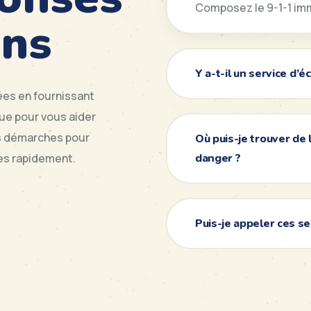
Composez le 9-1-1 im
ons
Y a-t-il un service d’
es en fournissant
çue pour vous aider
s démarches pour
Où puis-je trouver de 
ses rapidement.
danger ?
Puis-je appeler ces ser