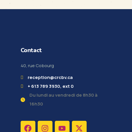
Contact
40, rue Cobourg
reception@crcbv.ca
+ 613 789 3930, ext 0
Du lundi au vendredi de 8h30 à
16h30